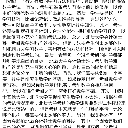
们介绍一些行之有效的学习方法和技巧，帮助他们更好的准备
数学考试。 首先，考生在准备考研前要提前开始做题，以便
更好的熟悉数学的难度和出题方式。 然后，学生要寻找一些
学习技巧，比如记笔记，做思维导图等等。 通过这些方法，
考生可以提高学习效率，更快地掌握数学知识。 此外，考生
还需要制定好复习计划，合理分配不同时间段的学习任务，以
免因复习不充分而影响考试成绩。 总之，北后大学会计硕士
难，考研数学难吗？这很难。 但是，只要考生付出足够的时
间和精力去学习数学，善用有效的方法和技巧，相信是可以顺
利通过数学考试的。 最后，希望每一个准备考研的同学都能
顺利实现自己的目标。 北后大学会计硕士难，考研数学难
吗？这是研究生普遍关心的问题。 通过自己的经历和信息，
想和大家分享一下我的看法。 首先，我们需要认识到一个事
实，数学是研究生数学的基础。 如果你基础差，考研数学肯
定很难。 但如果你数学基础扎实，考研数学会相对容易一
些。 所以在准备考研之前，需要打好数学基础。 其次，相对
于其他大学，北厚大学掌握研究生数学并不太难。 根据往年
的考试情况来看，北后大学考研的数学难度相对理工科院校来
说是比较适中的。 但是考研本来就是一件很难的事情，无论
哪个机构，都需要付出足够的努力。 另外，我觉得还有一些
因素会影响北后会计硕士数学的难度。 其中一个因素是我们
自己的心态。 如果我们把考研当成一种负担或者一次考试，