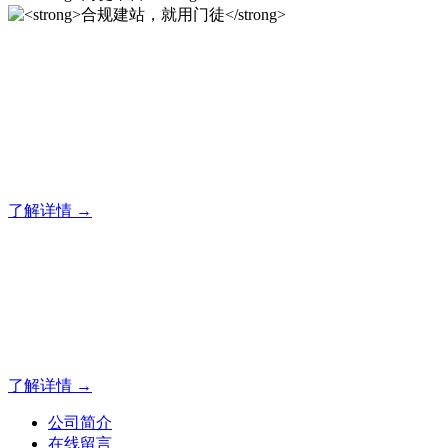
合规建站，就用门徒
门徒企业建站系统的研发，为你提供合规、安全、专业的官网
解决方案！
了解详情 →
门徒平台
如有疑问登录平台联系主管
了解详情 →
公司简介
在线留言