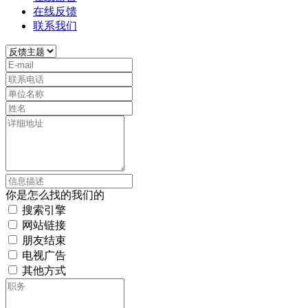
在线反馈
联系我们
你是怎么找的我们的
搜索引擎
网站链接
朋友结束
电视广告
其他方式