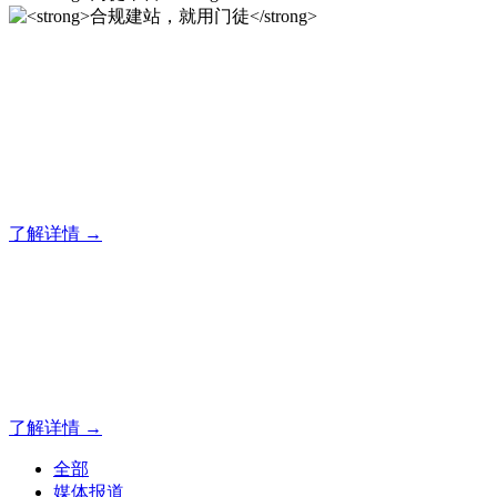
合规建站，就用门徒
门徒企业建站系统的研发，为你提供合规、安全、专业的官网
解决方案！
了解详情 →
门徒平台
如有疑问登录平台联系主管
了解详情 →
全部
媒体报道